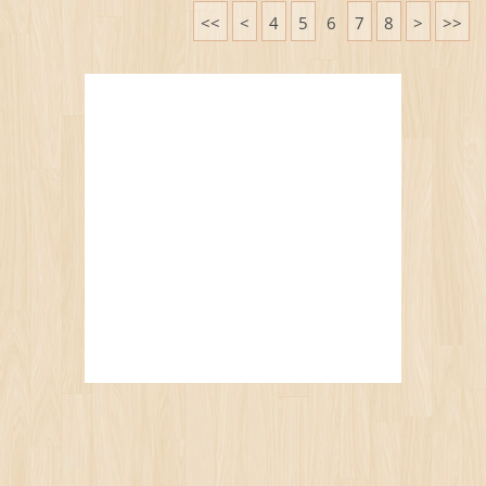
<<
<
4
5
6
7
8
>
>>