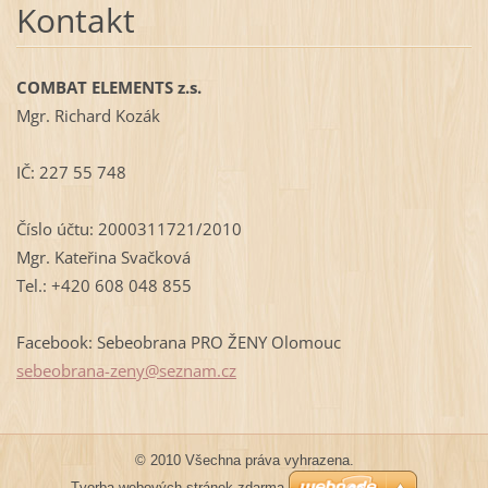
Kontakt
COMBAT ELEMENTS z.s.
Mgr. Richard Kozák
IČ: 227 55 748
Číslo účtu: 2000311721/2010
Mgr. Kateřina Svačková
Tel.: +420 608 048 855
Facebook: Sebeobrana PRO ŽENY Olomouc
sebeobra
na-zeny@
seznam.c
z
© 2010 Všechna práva vyhrazena.
Tvorba webových stránek zdarma