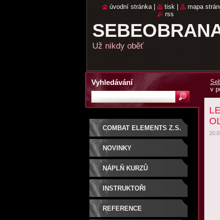
úvodní stránka
|
tisk
|
mapa strán
rss
SEBEOBRANA
Už nikdy oběť
Vyhledávání
Seb
v p
LE
OL
COMBAT ELEMENTS Z.S.
20.0
NOVINKY
NÁPLŇ KURZŮ
SEBEOBRANY PRO
INSTRUKTOŘI
ŽENY
REFERENCE