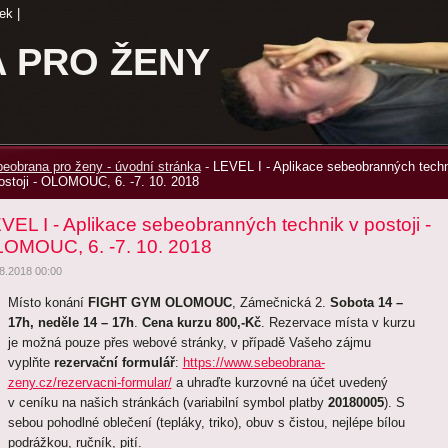
ek
|
 PRO ŽENY
eobrana pro ženy - úvodní stránka
-
LEVEL I - Aplikace sebeobranných tech
ostoji - OLOMOUC, 6. -7. 10. 2018
VEL I - Aplikace sebeobranných technik v postoji -
OMOUC, 6. -7. 10. 2018
8.2018 00:00
Místo konání
FIGHT GYM OLOMOUC
, Zámečnická 2.
Sobota 14 –
17h, neděle 14 – 17h
.
Cena kurzu 800,-Kč
. Rezervace místa v kurzu
je možná pouze přes webové stránky, v případě Vašeho zájmu
vyplňte
rezervační formulář
:
https://www.sebeobrana-
zeny.cz/rezervacni-formular/
a uhraďte kurzovné na účet uvedený
v ceníku na našich stránkách (variabilní symbol platby
20180005
). S
sebou pohodlné oblečení (tepláky, triko), obuv s čistou, nejlépe bílou
podrážkou, ručník, pití.