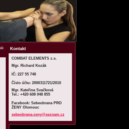
nik
Kontakt
COMBAT ELEMENTS z.s.
Mgr. Richard Kozák
IČ: 227 55 748
Číslo účtu: 2000311721/2010
Mgr. Kateřina Svačková
Tel.: +420 608 048 855
Facebook: Sebeobrana PRO
ŽENY Olomouc
sebeobra
na-zeny@
seznam.c
z