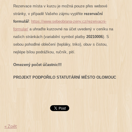
Rezervace místa v kurzu je možná pouze přes webové
stránky, v případě Vašeho zájmu vyplňte
rezervační
formulář
:
https://www.sebeobrana-zeny.cz/rezervacni-
formular/
a uhraďte kurzovné na účet uvedený v ceníku na
našich stránkách (variabilní symbol platby
20210006
). S
sebou pohodlné oblečení (tepláky, triko), obuv s čistou,
nejlépe bílou podrážkou, ručník, pití.
Omezený počet účastnic!!!
PROJEKT PODPOŘILO STATUTÁRNÍ MĚSTO OLOMOUC
« Zpět