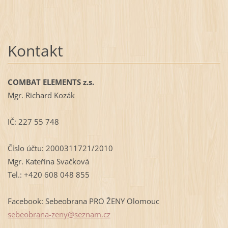
Kontakt
COMBAT ELEMENTS z.s.
Mgr. Richard Kozák
IČ: 227 55 748
Číslo účtu: 2000311721/2010
Mgr. Kateřina Svačková
Tel.: +420 608 048 855
Facebook: Sebeobrana PRO ŽENY Olomouc
sebeobra
na-zeny@
seznam.c
z