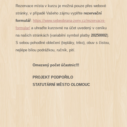
Rezervace místa v kurzu je možná pouze přes webové
stránky, v případě Vašeho zájmu vyplňte
rezervační
formulář
:
https://www.sebeobrana-zeny.cz/rezervacni-
formular/
a uhraďte kurzovné na účet uvedený v ceníku
na našich stránkách (variabilní symbol platby
20250002
).
S sebou pohodlné oblečení (tepláky, triko), obuv s čistou,
nejlépe bílou podrážkou, ručník, pití.
Omezený počet účastnic!!!
PROJEKT PODPOŘILO
STATUTÁRNÍ MĚSTO OLOMOUC