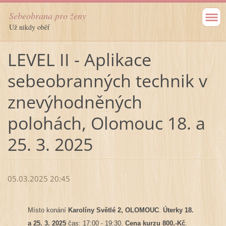
Sebeobrana pro ženy
Už nikdy oběť
LEVEL II - Aplikace
sebeobranných technik v
znevýhodněných
polohách, Olomouc 18. a
25. 3. 2025
05.03.2025 20:45
Místo konání
Karolíny Světlé 2, OLOMOUC
.
Úterky 18.
a 25. 3. 2025
čas: 17:00 - 19:30.
Cena kurzu 800,-Kč
.