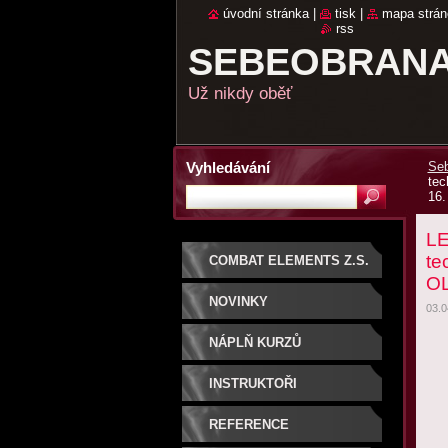
úvodní stránka
|
tisk
|
mapa strán
rss
SEBEOBRANA
Už nikdy oběť
Vyhledávání
Seb
tec
16.
LE
te
COMBAT ELEMENTS Z.S.
OL
NOVINKY
03.0
NÁPLŇ KURZŮ
SEBEOBRANY PRO
INSTRUKTOŘI
ŽENY
REFERENCE