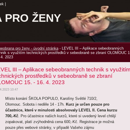
ek
|
 PRO ŽENY
eobrana pro ženy - úvodní stránka
-
LEVEL III – Aplikace sebeobranných
hnik s využitím technických prostředků v sebeobraně se zbraní OLOMOUC 15
 4. 2023
VEL III – Aplikace sebeobranných technik s využití
chnických prostředků v sebeobraně se zbraní
OMOUC 15. - 16. 4. 2023
4.2023 10:47
Místo konání ŠKOLA POPULO, Karolíny Světlé 710/2,
Olomouc. Sobota i neděle 14 - 17h.
Kurz je určen pouze pro
účastnice, které v minulosti absolvovaly LEVEL II.
Cena kurzu
700,-Kč
. Pro účastnice našich kurzů, které si uvedený level chtějí
zopakovat, platí zvýhodněná cena 600,-Kč. Registrace je možná
pouze přes webové stránky, v případě Vašeho zájmu