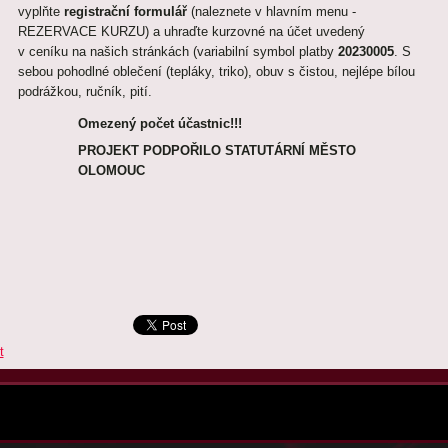
vyplňte
registrační formulář
(naleznete v hlavním menu -
REZERVACE KURZU) a uhraďte kurzovné na účet uvedený
v ceníku na našich stránkách (variabilní symbol platby
20230005
. S
sebou pohodlné oblečení (tepláky, triko), obuv s čistou, nejlépe bílou
podrážkou, ručník, pití.
Omezený počet účastnic!!!
PROJEKT PODPOŘILO STATUTÁRNÍ MĚSTO
OLOMOUC
t