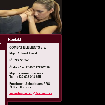
Kontakt
. -
COMBAT ELEMENTS z.s.
Mgr. Richard Kozák
m
IČ: 227 55 748
Číslo účtu: 2000311721/2010
Mgr. Kateřina Svačková
Tel.: +420 608 048 855
Facebook: Sebeobrana PRO
ŽENY Olomouc
sebeobra
na-zeny@
seznam.c
z