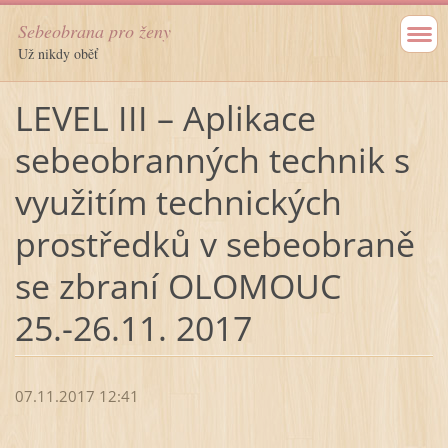
Sebeobrana pro ženy
Už nikdy oběť
LEVEL III – Aplikace
sebeobranných technik s
využitím technických
prostředků v sebeobraně
se zbraní OLOMOUC
25.-26.11. 2017
07.11.2017 12:41