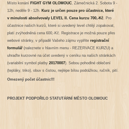
Místo konání
FIGHT GYM OLOMOUC
, Zámečnická 2. Sobota 9 -
12h, neděle 9 - 12h.
Kurz je určen pouze pro účastnice, které
v minulosti absolvovaly LEVEL II.
Cena kurzu 700,-Kč
. Pro
účastnice našich kurzů, které si uvedený level chtějí zopakovat,
platí zvýhodněná cena 600,-Kč. Registrace je možná pouze přes
webové stránky, v případě Vašeho zájmu vyplňte
registrační
formulář
(naleznete v hlavním menu - REZERVACE KURZU) a
uhraďte kurzovné na účet uvedený v ceníku na našich stránkách
(variabilní symbol platby
20170007
). Sebou pohodlné oblečení
(tepláky, triko), obuv s čistou, nejlépe bílou podrážkou, ručník, pití.
Omezený počet účastnic!!!
PROJEKT PODPOŘILO STATUTÁRNÍ MĚSTO OLOMOUC