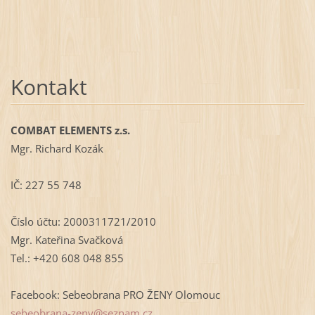
Kontakt
COMBAT ELEMENTS z.s.
Mgr. Richard Kozák
IČ: 227 55 748
Číslo účtu: 2000311721/2010
Mgr. Kateřina Svačková
Tel.: +420 608 048 855
Facebook: Sebeobrana PRO ŽENY Olomouc
sebeobra
na-zeny@
seznam.c
z