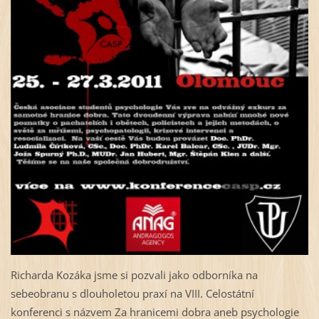
Richarda Kozáka jsme si pozvali jako odborníka na
sebeobranu s dlouholetou praxí na VIII. Celostátní
konferenci s názvem Za hranicemi dobra aneb psychologie