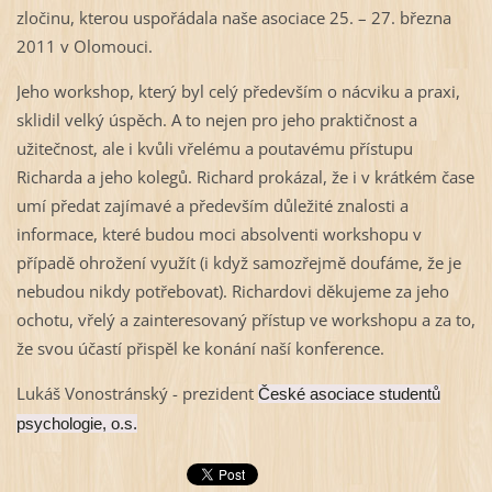
zločinu, kterou uspořádala naše asociace 25. – 27. března
2011 v Olomouci.
Jeho workshop, který byl celý především o nácviku a praxi,
sklidil velký úspěch. A to nejen pro jeho praktičnost a
užitečnost, ale i kvůli vřelému a poutavému přístupu
Richarda a jeho kolegů. Richard prokázal, že i v krátkém čase
umí předat zajímavé a především důležité znalosti a
informace, které budou moci absolventi workshopu v
případě ohrožení využít (i když samozřejmě doufáme, že je
nebudou nikdy potřebovat). Richardovi děkujeme za jeho
ochotu, vřelý a zainteresovaný přístup ve workshopu a za to,
že svou účastí přispěl ke konání naší konference.
Lukáš Vonostránský - prezident
České asociace studentů
psychologie, o.s.