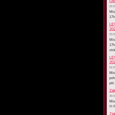
Olo
20.0
Mís
17h
LEV
20
03.0
Mís
17h
str
LEV
20
02.0
Mís
poh
pi
Zák
30.0
Mís
!!
Zák