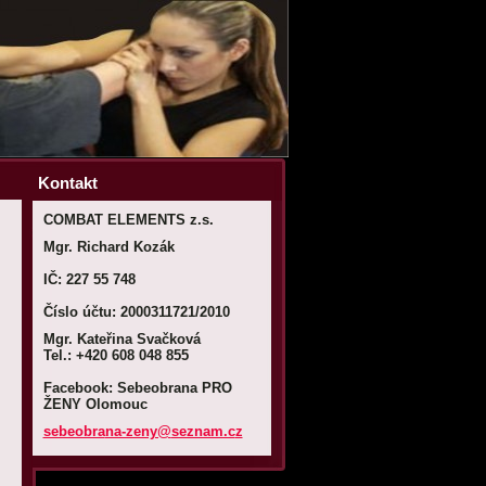
Kontakt
COMBAT ELEMENTS z.s.
Mgr. Richard Kozák
IČ: 227 55 748
Číslo účtu: 2000311721/2010
Mgr. Kateřina Svačková
Tel.: +420 608 048 855
Facebook: Sebeobrana PRO
ŽENY Olomouc
sebeobra
na-zeny@
seznam.c
z