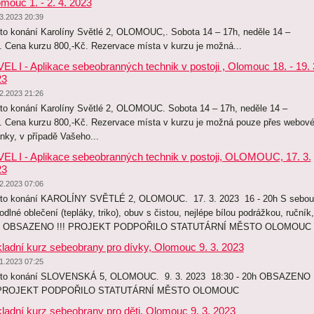
mouc 1. - 2. 4. 2023
3.2023 20:39
to konání Karolíny Světlé 2, OLOMOUC,. Sobota 14 – 17h, neděle 14 –
. Cena kurzu 800,-Kč. Rezervace místa v kurzu je možná...
EL I - Aplikace sebeobranných technik v postoji , Olomouc 18. - 19. 
23
2.2023 21:26
to konání Karolíny Světlé 2, OLOMOUC. Sobota 14 – 17h, neděle 14 –
. Cena kurzu 800,-Kč. Rezervace místa v kurzu je možná pouze přes webov
ánky, v případě Vašeho...
EL I - Aplikace sebeobranných technik v postoji, OLOMOUC, 17. 3.
23
2.2023 07:06
to konání KAROLÍNY SVĚTLÉ 2, OLOMOUC. 17. 3. 2023 16 - 20h S sebou
odlné oblečení (tepláky, triko), obuv s čistou, nejlépe bílou podrážkou, ručník,
tí. OBSAZENO !!! PROJEKT PODPOŘILO STATUTÁRNÍ MĚSTO OLOMOU
ladní kurz sebeobrany pro dívky, Olomouc 9. 3. 2023
1.2023 07:25
to konání SLOVENSKÁ 5, OLOMOUC. 9. 3. 2023 18:30 - 20h OBSAZENO
! PROJEKT PODPOŘILO STATUTÁRNÍ MĚSTO OLOMOUC
ladní kurz sebeobrany pro děti, Olomouc 9. 3. 2023