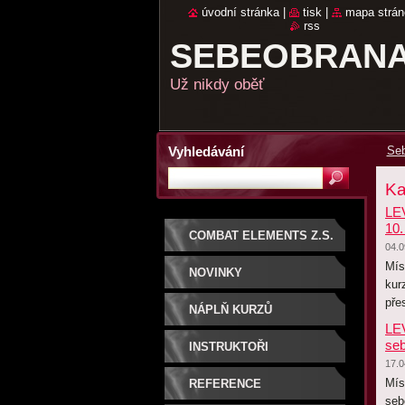
úvodní stránka
|
tisk
|
mapa strán
rss
SEBEOBRANA
Už nikdy oběť
Vyhledávání
Seb
Ka
LEV
10.
COMBAT ELEMENTS Z.S.
04.0
Mís
NOVINKY
kur
pře
NÁPLŇ KURZŮ
LEV
seb
SEBEOBRANY PRO
INSTRUKTOŘI
17.0
ŽENY
Mís
REFERENCE
seb