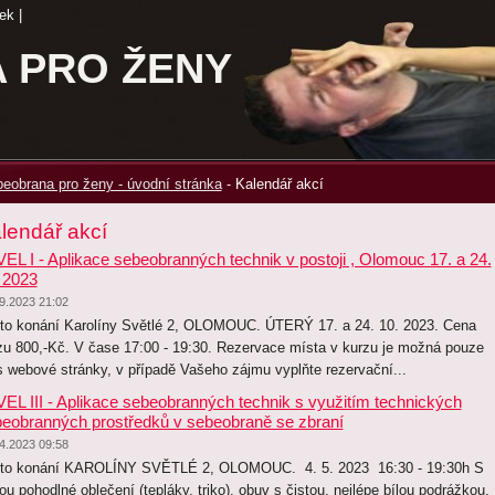
ek
|
 PRO ŽENY
eobrana pro ženy - úvodní stránka
-
Kalendář akcí
lendář akcí
EL I - Aplikace sebeobranných technik v postoji , Olomouc 17. a 24.
 2023
9.2023 21:02
to konání Karolíny Světlé 2, OLOMOUC. ÚTERÝ 17. a 24. 10. 2023. Cena
zu 800,-Kč. V čase 17:00 - 19:30. Rezervace místa v kurzu je možná pouze
s webové stránky, v případě Vašeho zájmu vyplňte rezervační...
EL III - Aplikace sebeobranných technik s využitím technických
eobranných prostředků v sebeobraně se zbraní
4.2023 09:58
to konání KAROLÍNY SVĚTLÉ 2, OLOMOUC. 4. 5. 2023 16:30 - 19:30h S
ou pohodlné oblečení (tepláky, triko), obuv s čistou, nejlépe bílou podrážkou,