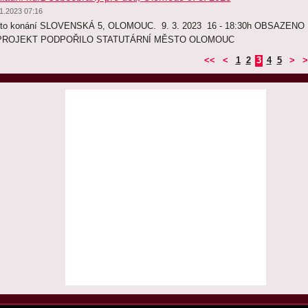
1.2023 07:16
to konání SLOVENSKÁ 5, OLOMOUC. 9. 3. 2023 16 - 18:30h OBSAZENO
! PROJEKT PODPOŘILO STATUTÁRNÍ MĚSTO OLOMOUC
<<
<
1
2
3
4
5
>
>