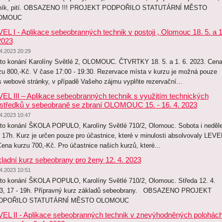
ník, pití. OBSAZENO !!! PROJEKT PODPOŘILO STATUTÁRNÍ MĚSTO
OMOUC
EL I - Aplikace sebeobranných technik v postoji , Olomouc 18. 5. a 1
2023
4.2023 20:29
to konání Karolíny Světlé 2, OLOMOUC. ČTVRTKY 18. 5. a 1. 6. 2023. Cen
zu 800,-Kč. V čase 17:00 - 19:30. Rezervace místa v kurzu je možná pouze
s webové stránky, v případě Vašeho zájmu vyplňte rezervační...
EL III – Aplikace sebeobranných technik s využitím technických
středků v sebeobraně se zbraní OLOMOUC 15. - 16. 4. 2023
4.2023 10:47
to konání ŠKOLA POPULO, Karolíny Světlé 710/2, Olomouc. Sobota i neděl
- 17h. Kurz je určen pouze pro účastnice, které v minulosti absolvovaly LEVE
 Cena kurzu 700,-Kč. Pro účastnice našich kurzů, které...
ladní kurz sebeobrany pro ženy 12. 4. 2023
4.2023 10:51
to konání ŠKOLA POPULO, Karolíny Světlé 710/2, Olomouc. Středa 12. 4.
3, 17 - 19h. Přípravný kurz základů sebeobrany. OBSAZENO PROJEKT
DPOŘILO STATUTÁRNÍ MĚSTO OLOMOUC
EL II - Aplikace sebeobranných technik v znevýhodněných polohách