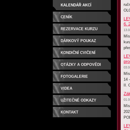
ruč
KALENDÁŘ AKCÍ
OL
CENÍK
LEV
6. 
REZERVACE KURZU
13.0
Mís
DÁRKOVÝ POUKAZ
kur
pře
KONDIČNÍ CVIČENÍ
LEV
pro
OTÁZKY A ODPOVĚDI
03.0
Mís
FOTOGALERIE
14 
II.
VIDEA
Zák
01.0
UŽITEČNÉ ODKAZY
Mís
202
KONTAKT
PO
LEV